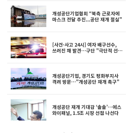
개성공단기업협회 “북측 근로자에
마스크 전달 추진...공단 재개 절실"
[사건·사고 24시] 여자 배구선수,
쓰러진 채 발견…구단 "극단적 선택
아닌 복통"·교통사고 도우려 했더
니…운전자 폭행 후 차 빼앗아 도주
外
개성공단기업, 경기도 평화부지사
격려 방문…"개성공단 재개 촉구"
개성공단 재개 기대감 ‘솔솔’…에스
와이패널, 1.5조 시장 선점 나선다