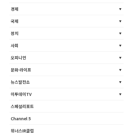
경제
국제
정치
사회
오피니언
문화·라이프
뉴스발전소
이투데이TV
스페셜리포트
Channel 5
위너스IR클럽