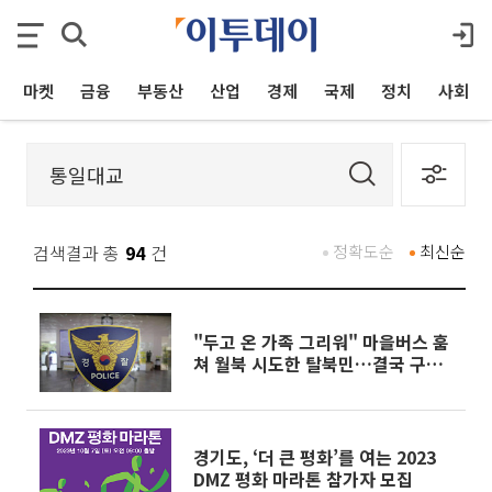
마켓
금융
부동산
산업
경제
국제
정치
사회
검색결과 총
94
건
정확도순
최신순
"두고 온 가족 그리워" 마을버스 훔
쳐 월북 시도한 탈북민…결국 구속
영장 신청
경기도, ‘더 큰 평화’를 여는 2023
DMZ 평화 마라톤 참가자 모집