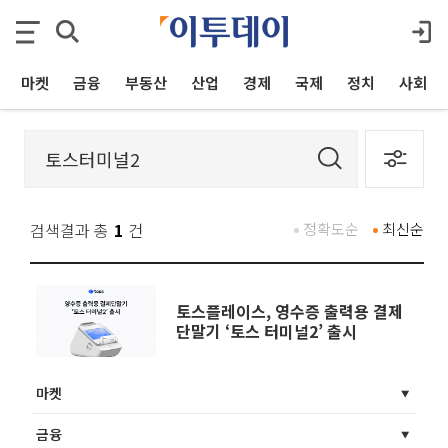
마켓
금융
부동산
산업
경제
국제
정치
사회
검색결과 총
1
건
정확도순
최신순
토스플레이스, 영수증 출력용 결제
단말기 ‘토스 터미널2’ 출시
마켓
금융