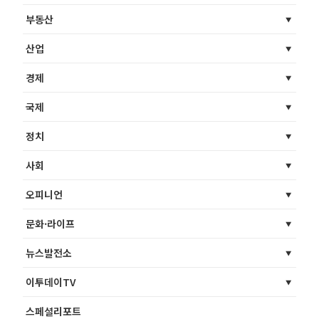
부동산
산업
경제
국제
정치
사회
오피니언
문화·라이프
뉴스발전소
이투데이TV
스페셜리포트