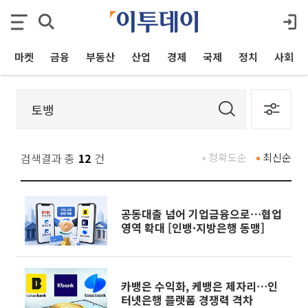
마켓
금융
부동산
산업
경제
국제
정치
사회
검색결과 총
12
건
정확도순
최신순
공동대출 넘어 기업금융으로⋯협업
영역 확대 [인뱅·지방은행 동맹]
카뱅은 수익화, 케뱅은 제자리⋯인
터넷은행 플랫폼 경쟁력 격차