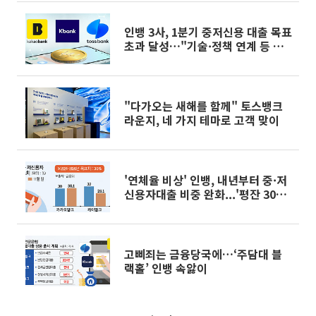
인뱅 3사, 1분기 중저신용 대출 목표
초과 달성…"기술·정책 연계 등 포
용금융 강화"
"다가오는 새해를 함께" 토스뱅크
라운지, 네 가지 테마로 고객 맞이
'연체율 비상' 인뱅, 내년부터 중·저
신용자대출 비중 완화...'평잔 30%
이상'
고삐죄는 금융당국에…‘주담대 블
랙홀’ 인뱅 속앓이