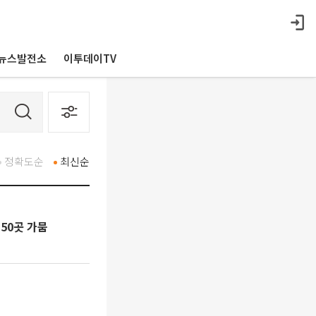
뉴스발전소
이투데이TV
정확도순
최신순
50곳 가뭄