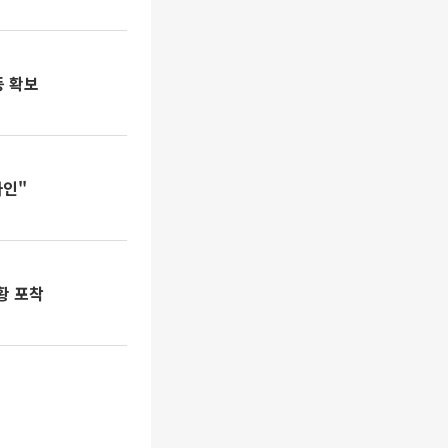
등 확보
자인"
황 포착