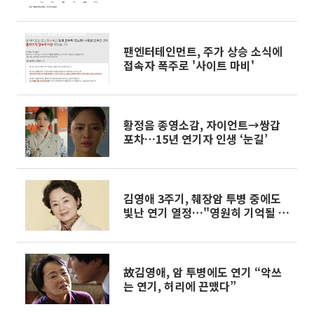
팬엔터테인먼트, 주가 상승 소식에
접속자 폭주로 '사이트 마비'
황정음 종영소감, 자이언트→쌍갑
포차…15년 연기자 인생 ‘눈길’
김영애 3주기, 췌장암 투병 중에도
빛난 연기 열정…"영원히 기억될 배
우"
故김영애, 암 투병에도 연기 “악쓰
는 연기, 허리에 끈맸다”