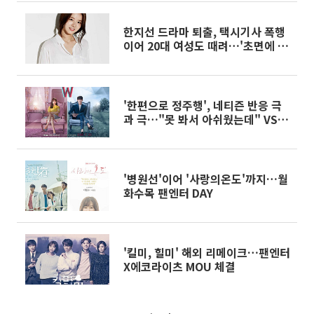
한지선 드라마 퇴출, 택시기사 폭행
이어 20대 여성도 때려…'초면에 사
랑합니다' 결국 하차
'한편으로 정주행', 네티즌 반응 극
과 극…"못 봐서 아쉬웠는데" VS
"복습 지겹다" 엇갈려
'병원선'이어 '사랑의온도'까지…월
화수목 팬엔터 DAY
'킬미, 힐미' 해외 리메이크…팬엔터
X에코라이츠 MOU 체결