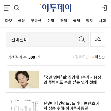
마켓
금융
부동산
산업
경제
국제
정치
사회
검색결과 총
500
건
정확도순
최신순
‘국민 엄마’ 故 김영애 7주기…췌장
암 투병에도 혼을 싣는 연기 선봬
팬엔터테인먼트, 드라마 콘텐츠 가
치 상승 수혜-하이투자증권