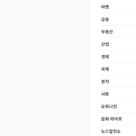
마켓
금융
부동산
산업
경제
국제
정치
사회
오피니언
문화·라이프
뉴스발전소