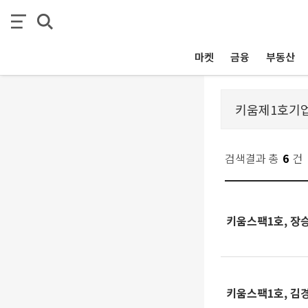
마켓
금융
부동산
검색결과 총
6
건
키움스팩1호, 장
키움스팩1호, 김