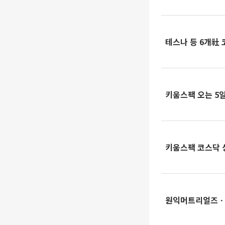
테스나 등 6개社
키움스팩 오는 5
키움스팩 코스닥 
원익머트리얼즈ㆍ