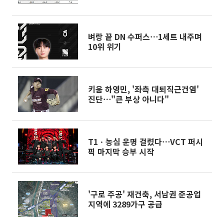
벼랑 끝 DN 수퍼스⋯1세트 내주며
10위 위기
키움 하영민, '좌측 대퇴직근건염'
진단⋯"큰 부상 아니다"
T1ㆍ농심 운명 걸렸다⋯VCT 퍼시
픽 마지막 승부 시작
'구로 주공' 재건축, 서남권 준공업
지역에 3289가구 공급