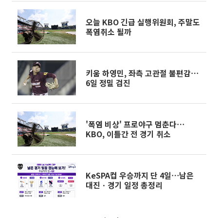
오늘 KBO 긴급 실행위원회, 주말도
폭염취소 될까
키움 하영민, 좌측 고관절 불편감⋯
6일 정밀 검진
'폭염 비상' 프로야구 멈춘다⋯
KBO, 이틀간 전 경기 취소
KeSPA컵 우승까지 단 4일⋯남은
대진ㆍ경기 일정 총정리