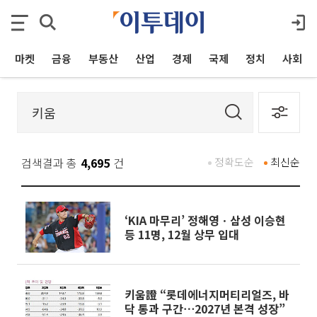
마켓
금융
부동산
산업
경제
국제
정치
사회
검색결과 총
4,695
건
정확도순
최신순
‘KIA 마무리’ 정해영ㆍ삼성 이승현
등 11명, 12월 상무 입대
키움證 “롯데에너지머티리얼즈, 바
닥 통과 구간⋯2027년 본격 성장”