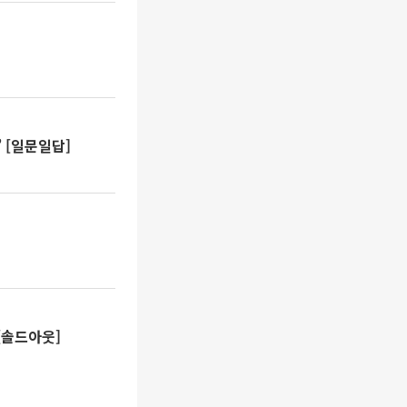
 [일문일답]
칵
[솔드아웃]