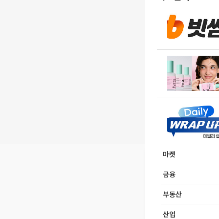
마켓
금융
부동산
산업