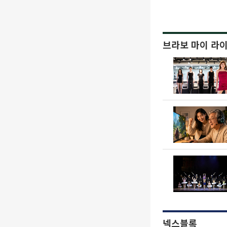
브라보 마이 라
넥스블록