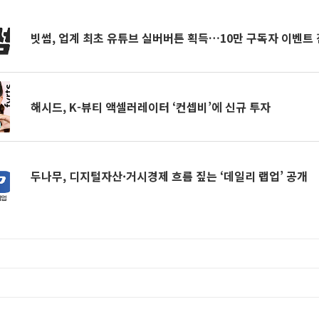
빗썸, 업계 최초 유튜브 실버버튼 획득…10만 구독자 이벤트
해시드, K-뷰티 액셀러레이터 ‘컨셉비’에 신규 투자
두나무, 디지털자산·거시경제 흐름 짚는 ‘데일리 랩업’ 공개