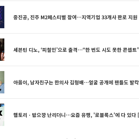
중진공, 진주 M2페스티벌 참여…지역기업 33개사 판로 지원
세븐틴 디노, ‘피철인’으로 출격⋯“한 번도 시도 못한 콘셉트”
아옳이, 남자친구는 한의사 김형배⋯얼굴 공개에 팬들도 발
햄토리ㆍ밤으깡 난리더니⋯요즘 유행, '로블록스'에 다 있다 