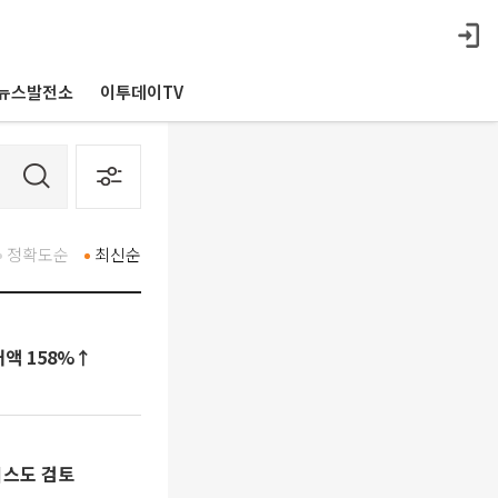
뉴스발전소
이투데이TV
정확도순
최신순
래액 158%↑
비스도 검토