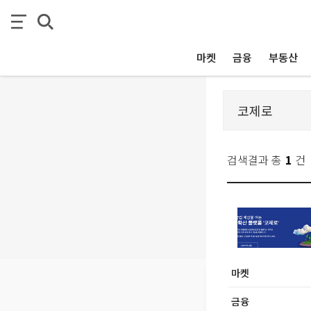
마켓
금융
부동산
검색결과 총
1
건
마켓
금융