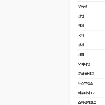
부동산
산업
경제
국제
정치
사회
오피니언
문화·라이프
뉴스발전소
이투데이TV
스페셜리포트