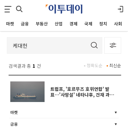
마켓
금융
부동산
산업
경제
국제
정치
사회
검색결과 총
1
건
정확도순
최신순
트럼프, '호르무즈 호위연합' 발
표⋯'사망설' 네타냐후, 건재 과시
外 [오늘의 주요뉴스]
마켓
금융