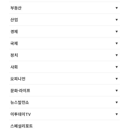
부동산
산업
경제
국제
정치
사회
오피니언
문화·라이프
뉴스발전소
이투데이TV
스페셜리포트