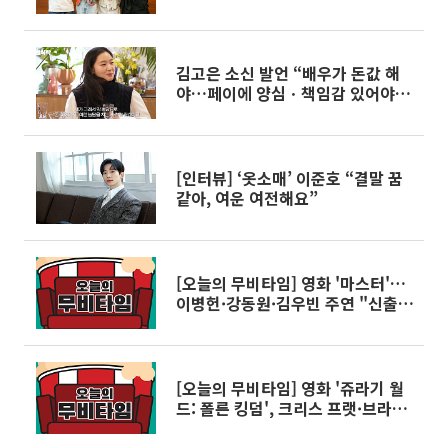
해수도 합류
김고은 소신 발언 “배우가 돈값 해
야…페이에 양심ㆍ책임감 있어야 한
다”
[인터뷰] ‘옷소매’ 이준호 “결말 꿈
같아, 여운 여전해요”
[오늘의 무비타임] 영화 '마스터'…
이병헌·강동원·김우빈 주연 "신출
귀몰한 사기꾼과 그를 쫓는 수사팀
장의 머리 싸움" - 6월 20일
[오늘의 무비타임] 영화 '쥬라기 월
드: 폴른 킹덤', 크리스 프랫·브라이
스 달라스 하워드 주연 '쥬라기 월드