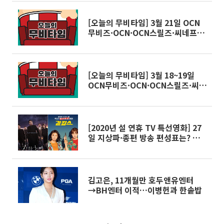
밖으로 나와버린 진화한 공룡들을
막아라!' - 5월 10일
[오늘의 무비타임] 3월 21일 OCN
무비즈·OCN·OCN스릴즈·씨네프·
스크린…조작된도시·사운드오브뮤
직·레디블레이어원·블랙 팬서·코
코·사바하·성난 황소·애나벨·살인
자의 기억법 등
[오늘의 무비타임] 3월 18~19일
OCN무비즈·OCN·OCN스릴즈·씨
네프·스크린…프린세스다이어리2·
형·우아한 거짓말·암살·가문의 위
기·메이즈러너·배심원들·제5원소
·오션스8 등
[2020년 설 연휴 TV 특선영화] 27
일 지상파·종편 방송 편성표는? 신
과 함께-인과 연·협녀, 칼의 기억·
걸캅스·가디언즈 오브 갤럭시
김고은, 11개월만 호두앤유엔터
→BH엔터 이적…이병헌과 한솥밥