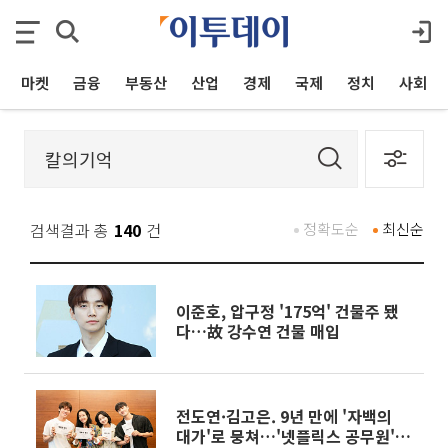
마켓
금융
부동산
산업
경제
국제
정치
사회
검색결과 총
140
건
정확도순
최신순
이준호, 압구정 '175억' 건물주 됐
다…故 강수연 건물 매입
전도연·김고은. 9년 만에 '자백의
대가'로 뭉쳐…'넷플릭스 공무원' 박