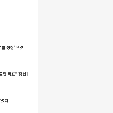
벌 성장’ 뚜렷
클럽 목표”[종합]
팔렸다