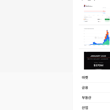
마켓
금융
부동산
산업