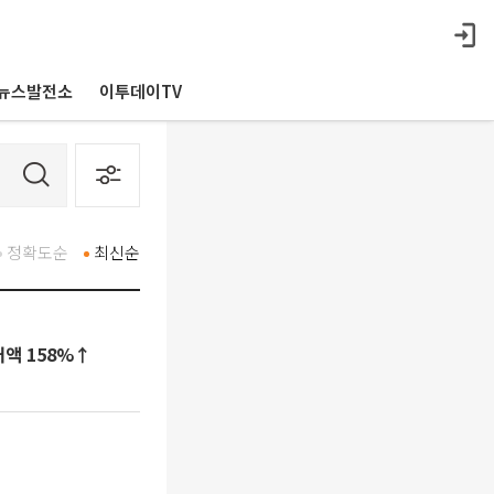
뉴스발전소
이투데이TV
정확도순
최신순
래액 158%↑