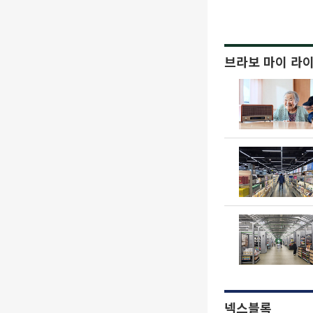
브라보 마이 라
넥스블록