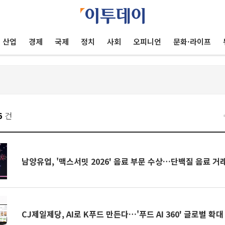
산업
경제
국제
정치
사회
오피니언
문화·라이프
6
건
남양유업, '맥스서밋 2026' 음료 부문 수상…단백질 음료 거
CJ제일제당, AI로 K푸드 만든다…'푸드 AI 360' 글로벌 확대