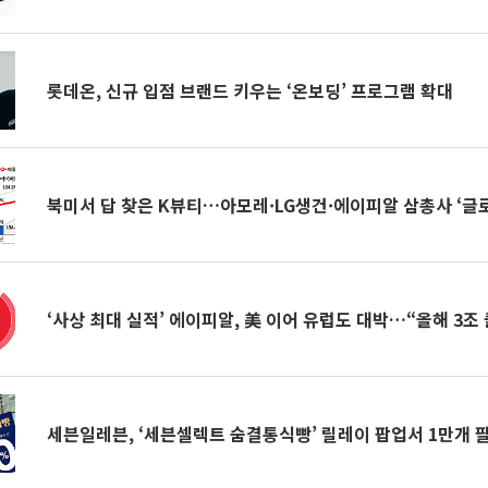
롯데온, 신규 입점 브랜드 키우는 ‘온보딩’ 프로그램 확대
북미서 답 찾은 K뷰티…아모레·LG생건·에이피알 삼총사 ‘글로
‘사상 최대 실적’ 에이피알, 美 이어 유럽도 대박…“올해 3조 
세븐일레븐, ‘세븐셀렉트 숨결통식빵’ 릴레이 팝업서 1만개 