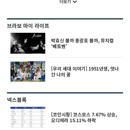
더보기
브라보 마이 라이프
박효신 볼까 홍광호 볼까, 뮤지컬
‘베토벤’
[우리 세대 이야기] 1951년생, 엇나
간 나의 꿈
넥스블록
[코인시황] 코스모스 7.67% 상승,
오디에라 15.11% 하락