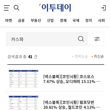
마켓
금융
부동산
산업
경제
국제
정치
사회
검색결과 총
41
건
정확도순
최신순
[넥스블록][코인시황] 코스모스
7.67% 상승, 오디에라 15.11% 하
락
[넥스블록][코인시황] 펌프닷펀
20.61% 상승, 월드코인 4.12% 하