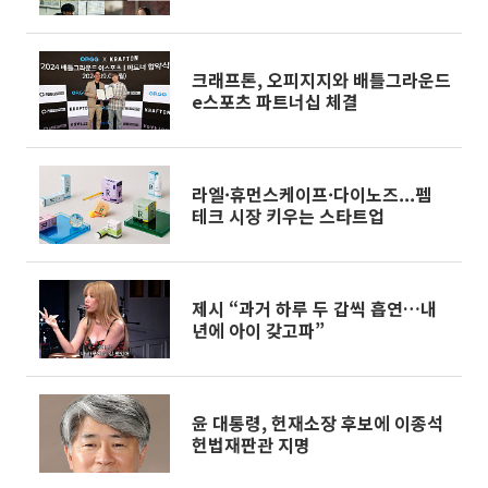
업
크래프톤, 오피지지와 배틀그라운드
e스포츠 파트너십 체결
라엘·휴먼스케이프·다이노즈...펨
테크 시장 키우는 스타트업
제시 “과거 하루 두 갑씩 흡연…내
년에 아이 갖고파”
윤 대통령, 헌재소장 후보에 이종석
헌법재판관 지명