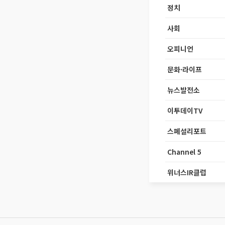
정치
사회
오피니언
문화·라이프
뉴스발전소
이투데이TV
스페셜리포트
Channel 5
위너스IR클럽