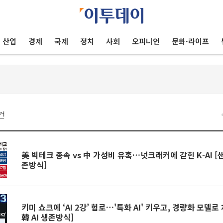
산업
경제
국제
정치
사회
오피니언
문화·라이프
건
美 빅테크 종속 vs 中 가성비 유혹…넛크래커에 갇힌 K-AI [샌
존방식]
키미 쇼크에 ‘AI 2강’ 험로…'특화 AI' 키우고, 경량화 모델
韓 AI 생존방식]