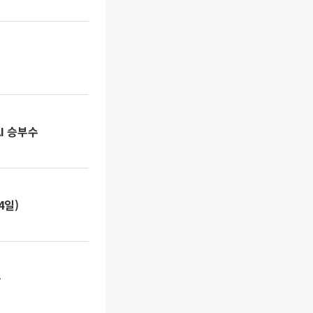
AI 승부수
4일)
동