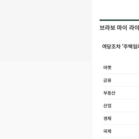
브라보 마이 라
여당조차 '
마켓
금융
부동산
산업
경제
국제