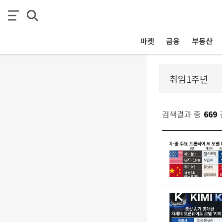
마켓
금융
부동산
검색결과 총
669