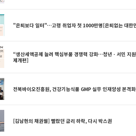
"은퇴보다 일터"…고령 취업자 첫 1000만명[은퇴없는 대한
“생산세액공제 늘려 핵심부품 경쟁력 강화…청년ㆍ서민 지원 확
제개편]
전북바이오진흥원, 건강기능식품 GMP 실무 인재양성 본격화
[김남현의 채권썰] 빨랐던 금리 하락, 다시 박스권