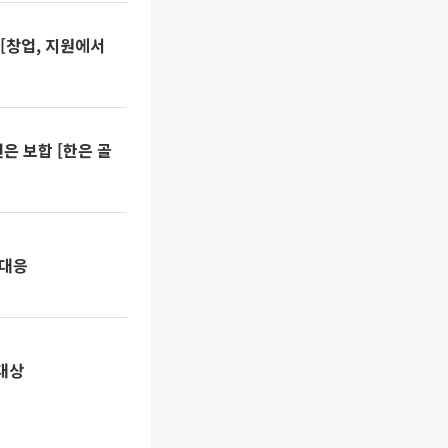
 [창업, 지원에서
은 보합 [한은 골
 대응
대상