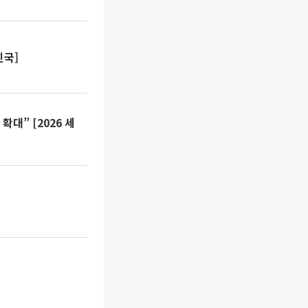
민국]
대” [2026 세