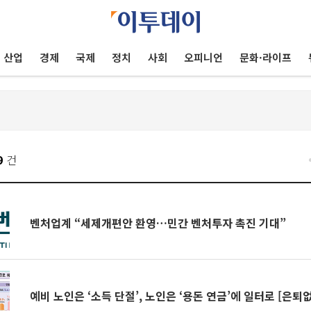
산업
경제
국제
정치
사회
오피니언
문화·라이프
9
건
벤처업계 “세제개편안 환영…민간 벤처투자 촉진 기대”
예비 노인은 ‘소득 단절’, 노인은 ‘용돈 연금’에 일터로 [은퇴