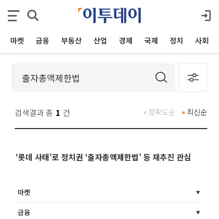
마켓
금융
부동산
산업
경제
국제
정치
사회
검색결과 총
1
건
정확도순
최신순
‘롯데 사태’로 정치권 ‘출자총액제한법’ 등 재추진 관심
마켓
금융