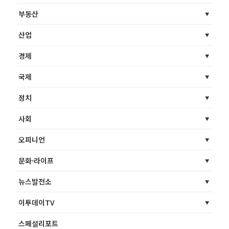
부동산
산업
경제
국제
정치
사회
오피니언
문화·라이프
뉴스발전소
이투데이TV
스페셜리포트