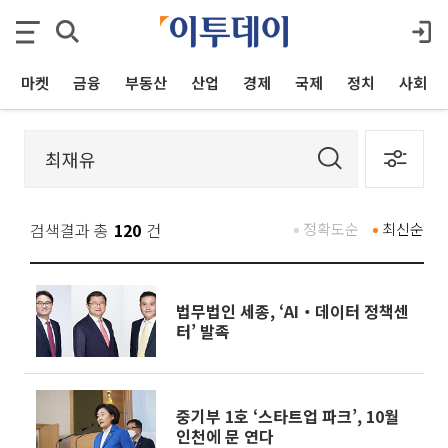
마켓
금융
부동산
산업
경제
국제
정치
사회
검색결과 총
120
건
정확도순
최신순
법무법인 세종, ‘AI‧데이터 정책센
터’ 발족
중기부 1호 ‘스타트업 파크’, 10월
인천에 문 연다