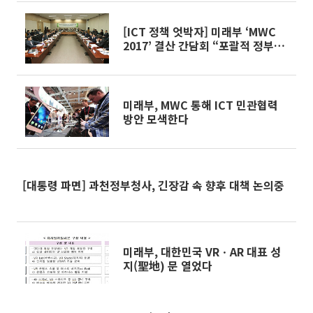
[ICT 정책 엇박자] 미래부 ‘MWC
2017’ 결산 간담회 “포괄적 정부지
원 없다면 中에 뒤처질 것”
미래부, MWC 통해 ICT 민관협력
방안 모색한다
[대통령 파면] 과천정부청사, 긴장감 속 향후 대책 논의중
미래부, 대한민국 VRㆍAR 대표 성
지(聖地) 문 열었다