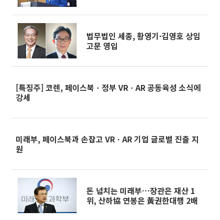
법무법인 세종, 황영기·김영호 상임
고문 영입
[특징주] 코렌, 페이스북ㆍ정부 VRㆍAR 공동육성 소식에
강세
미래부, 페이스북과 손잡고 VRㆍAR 기업 글로벌 진출 지
원
돈 넘치는 미래부…장관은 재산 1
위, 산하協 연봉은 黃권한대행 2배