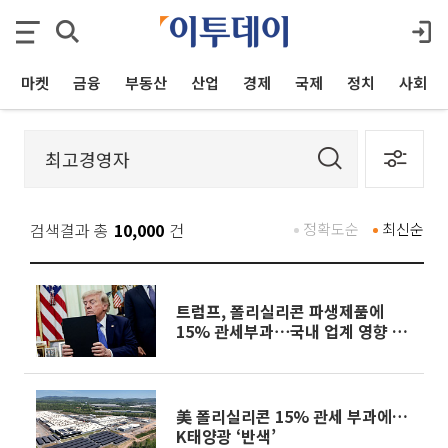
마켓
금융
부동산
산업
경제
국제
정치
사회
검색결과 총
10,000
건
정확도순
최신순
트럼프, 폴리실리콘 파생제품에
15% 관세부과⋯국내 업계 영향 촉
각 [종합]
美 폴리실리콘 15% 관세 부과에…
K태양광 ‘반색’