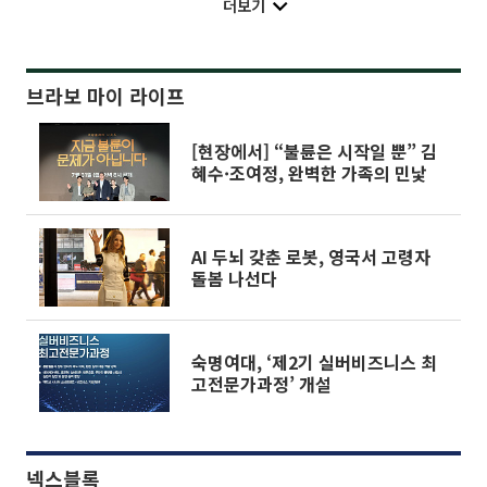
더보기
브라보 마이 라이프
[현장에서] “불륜은 시작일 뿐” 김
혜수·조여정, 완벽한 가족의 민낯
AI 두뇌 갖춘 로봇, 영국서 고령자
돌봄 나선다
숙명여대, ‘제2기 실버비즈니스 최
고전문가과정’ 개설
넥스블록