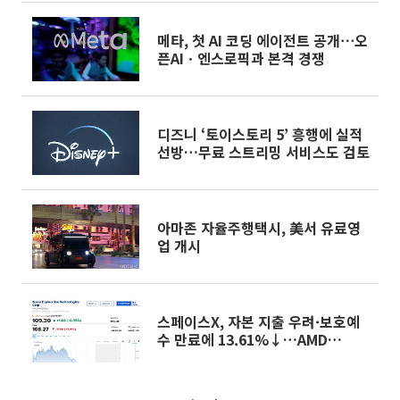
메타, 첫 AI 코딩 에이전트 공개⋯오
픈AIㆍ엔스로픽과 본격 경쟁
디즈니 ‘토이스토리 5’ 흥행에 실적
선방…무료 스트리밍 서비스도 검토
아마존 자율주행택시, 美서 유료영
업 개시
스페이스X, 자본 지출 우려·보호예
수 만료에 13.61%↓…AMD
7.04%↓ [뉴욕증시 무버]