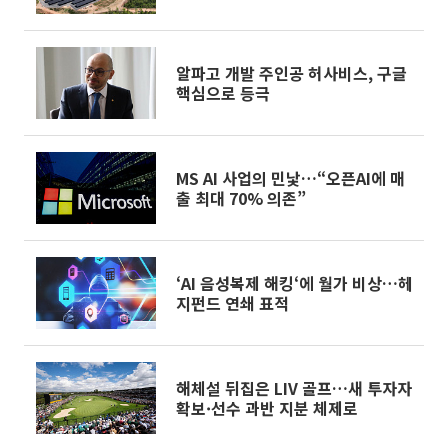
알파고 개발 주인공 허사비스, 구글
핵심으로 등극
MS AI 사업의 민낯…“오픈AI에 매
출 최대 70% 의존”
‘AI 음성복제 해킹‘에 월가 비상…헤
지펀드 연쇄 표적
해체설 뒤집은 LIV 골프…새 투자자
확보·선수 과반 지분 체제로