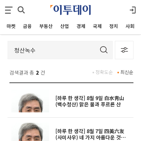
마켓
금융
부동산
산업
경제
국제
정치
사회
검색결과 총
2
건
정확도순
최신순
[하루 한 생각] 8월 9일 白水靑山
(백수청산) 맑은 물과 푸르른 산
[하루 한 생각] 8월 7일 四美六友
(사미사우) 네 가지 아름다운 것과