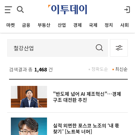
마켓
금융
부동산
산업
경제
국제
정치
사회
검색결과 총
1,468
건
정확도순
최신순
"반도체 넘어 AI 제조혁신"…경제
구조 대전환 추진
실적 외면한 포스코 노조의 ‘내 몫
찾기’ [노트북 너머]