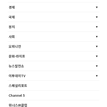
경제
국제
정치
사회
오피니언
문화·라이프
뉴스발전소
이투데이TV
스페셜리포트
Channel 5
위너스IR클럽