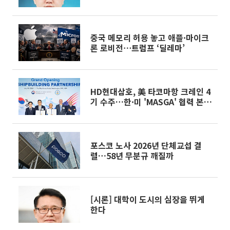
중국 메모리 허용 놓고 애플·마이크
론 로비전⋯트럼프 ‘딜레마’
HD현대삼호, 美 타코마항 크레인 4
기 수주…한·미 'MASGA' 협력 본
격화
포스코 노사 2026년 단체교섭 결
렬…58년 무분규 깨질까
[시론] 대학이 도시의 심장을 뛰게
한다