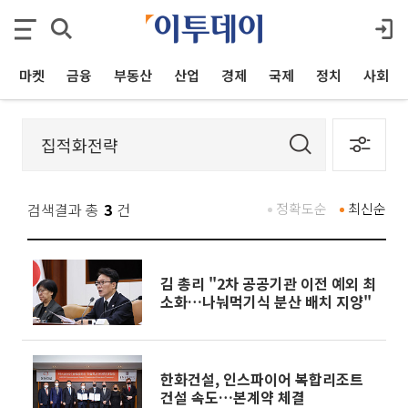
마켓
금융
부동산
산업
경제
국제
정치
사회
검색결과 총
3
건
정확도순
최신순
김 총리 "2차 공공기관 이전 예외 최
소화…나눠먹기식 분산 배치 지양"
한화건설, 인스파이어 복합리조트
건설 속도…본계약 체결