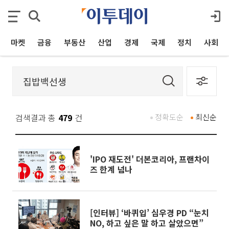
마켓
금융
부동산
산업
경제
국제
정치
사회
검색결과 총
479
건
정확도순
최신순
'IPO 재도전' 더본코리아, 프랜차이
즈 한계 넘나
[인터뷰] ‘바퀴입’ 심우경 PD “눈치
NO, 하고 싶은 말 하고 살았으면”