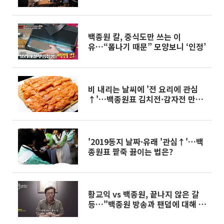
백종원 칼, 중식도만 쓰는 이
유…“폼나기 때문” 모양보니 ‘인정’
비 내리는 날씨에 '전 요리에 관심
↑'…백종원표 김치전·감자전 만드
는 방법은?
'2019동지 날짜·유래 '관심↑'…백
종원표 팥죽 끓이는 법은?
황교익 vs 백종원, 끝나지 않은 갈
등…"백종원 방송과 팬덤에 대해 말
할 뿐" vs "펜대가 나를 향할 줄이