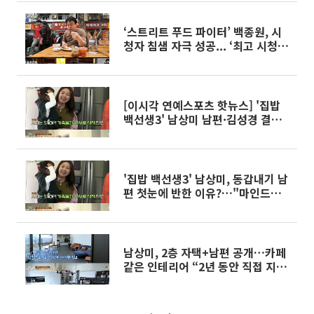
야"
‘스트리트 푸드 파이터’ 백종원, 시
청자 침샘 자극 성공... ‘최고 시청률
2%’
[이시각 연예스포츠 핫뉴스] '집밥
백선생3' 남상미 남편·김성경 결별
설·김주혁 블랙박스·고든 램지 냉
장고를 부탁해 등
'집밥 백선생3' 남상미, 동갑내기 남
편 첫눈에 반한 이유?…"마인드가
건강한 사람"
남상미, 2층 자택+남편 공개…카페
같은 인테리어 “2년 동안 직접 지었
다”