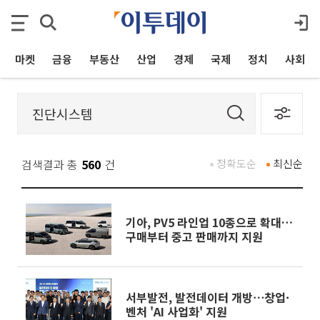
마켓
금융
부동산
산업
경제
국제
정치
사회
검색결과 총
560
건
정확도순
최신순
기아, PV5 라인업 10종으로 확대…
구매부터 중고 판매까지 지원
서부발전, 발전데이터 개방⋯창업·
벤처 'AI 사업화' 지원