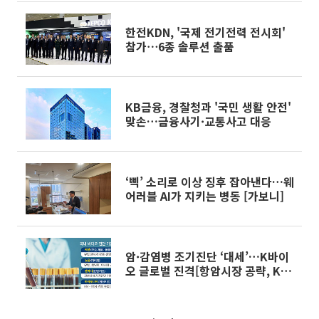
한전KDN, '국제 전기전력 전시회'
참가⋯6종 솔루션 출품
KB금융, 경찰청과 '국민 생활 안전'
맞손…금융사기·교통사고 대응
‘삑’ 소리로 이상 징후 잡아낸다…웨
어러블 AI가 지키는 병동 [가보니]
암·감염병 조기진단 ‘대세’…K바이
오 글로벌 진격[항암시장 공략, K바
이오②]