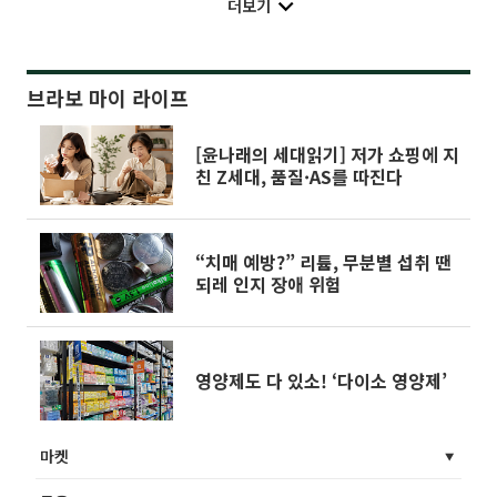
더보기
브라보 마이 라이프
[윤나래의 세대읽기] 저가 쇼핑에 지
친 Z세대, 품질·AS를 따진다
“치매 예방?” 리튬, 무분별 섭취 땐
되레 인지 장애 위험
영양제도 다 있소! ‘다이소 영양제’
마켓