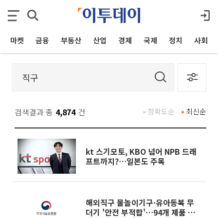
마켓
금융
부동산
산업
경제
국제
정치
사회
검색결과 총
4,874
건
정확도순
최신순
kt 스기모토, KBO 넘어 NPB 드래
프트까지?⋯일본도 주목
해외직구 물놀이기구·유아동복 무
더기 '안전 부적합'⋯94개 제품 유