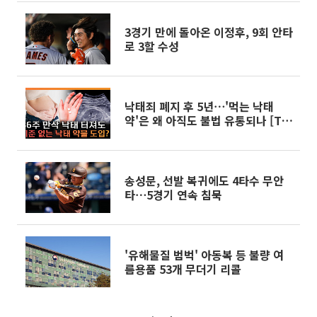
3경기 만에 돌아온 이정후, 9회 안타
로 3할 수성
낙태죄 폐지 후 5년⋯'먹는 낙태
약'은 왜 아직도 불법 유통되나 [T
같은 F]
송성문, 선발 복귀에도 4타수 무안
타⋯5경기 연속 침묵
'유해물질 범벅' 아동복 등 불량 여
름용품 53개 무더기 리콜