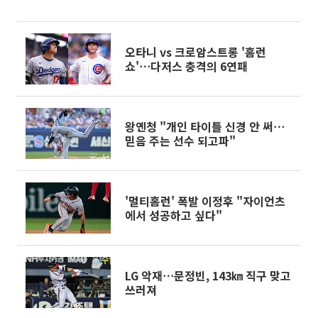
통 차단
오타니 vs 크로암스트롱 '홈런
쇼'⋯다저스 충격의 6연패
왕옌청 "개인 타이틀 신경 안 써⋯
믿음 주는 선수 되고파"
'멀티홈런' 폭발 이정후 "자이언츠
에서 성공하고 싶다"
LG 악재⋯문정빈, 143㎞ 직구 맞고
쓰러져