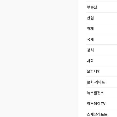
부동산
산업
경제
국제
정치
사회
오피니언
문화·라이프
뉴스발전소
이투데이TV
스페셜리포트