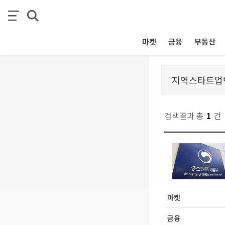
마켓
금융
부동산
검색결과 총
1
건
마켓
금융