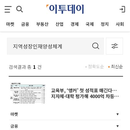
마켓
금융
부동산
산업
경제
국제
정치
사회
검색결과 총
1
건
정확도순
최신순
교육부, ‘앵커’ 첫 성적표 매긴다…
지자체·대학 평가해 4000억 차등
배분
마켓
금융