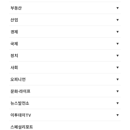
부동산
산업
경제
국제
정치
사회
오피니언
문화·라이프
뉴스발전소
이투데이TV
스페셜리포트