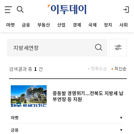
마켓
금융
부동산
산업
경제
국제
정치
사회
검색결과 총
1
건
정확도순
최신순
중동발 경영위기...전북도 지방세 납
부연장 등 지원
마켓
금융