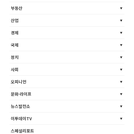
부동산
산업
경제
국제
정치
사회
오피니언
문화·라이프
뉴스발전소
이투데이TV
스페셜리포트