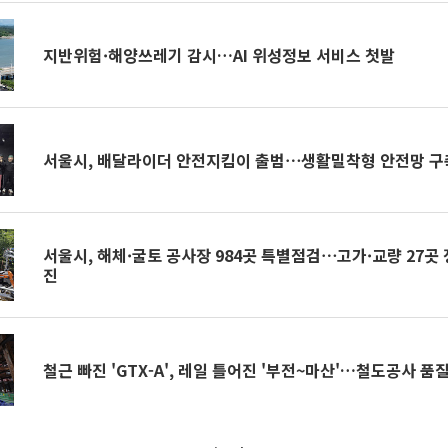
지반위험·해양쓰레기 감시…AI 위성정보 서비스 첫발
서울시, 배달라이더 안전지킴이 출범⋯생활밀착형 안전망 구
서울시, 해체·굴토 공사장 984곳 특별점검⋯고가·교량 27곳
진
철근 빠진 'GTX-A', 레일 틀어진 '부전~마산'…철도공사 품