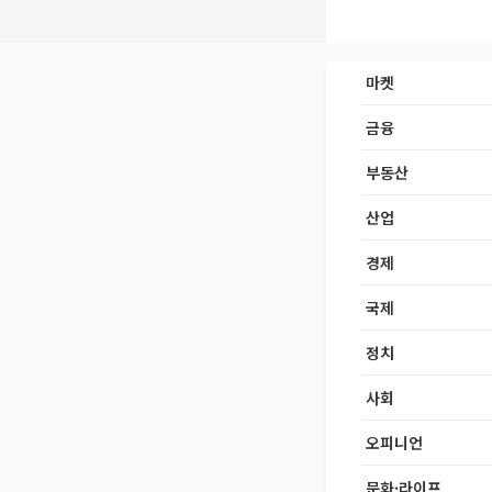
마켓
금융
부동산
산업
경제
국제
정치
사회
오피니언
문화·라이프