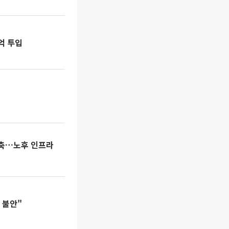
억 투입
구축…노후 인프라
 불안"