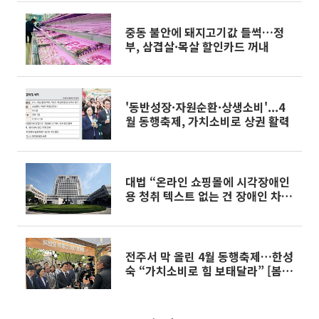
중동 불안에 돼지고기값 들썩…정
부, 삼겹살·목살 할인카드 꺼내
'동반성장·자원순환·상생소비'...4
월 동행축제, 가치소비로 상권 활력
대법 “온라인 쇼핑몰에 시각장애인
용 청취 텍스트 없는 건 장애인 차
별”
전주서 막 올린 4월 동행축제…한성
숙 “가치소비로 힘 보태달라” [봄날
의 동행축제]