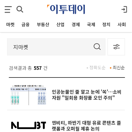
마켓
금융
부동산
산업
경제
국제
정치
사회
검색결과 총
557
건
정확도순
최신순
인공눈물인 줄 알고 눈에 '쏙'…소비
자원 "일회용 화장품 오인 주의"
엔비티, 하반기 대형 유료 콘텐츠 플
랫폼과 오퍼월 제휴 논의