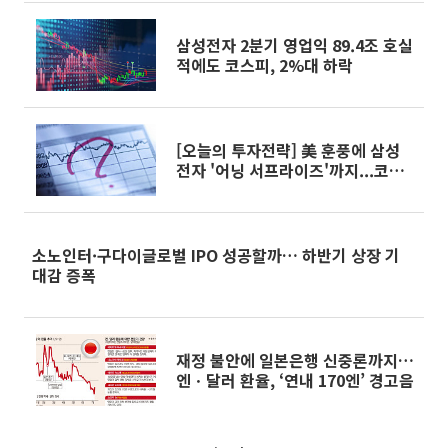
삼성전자 2분기 영업익 89.4조 호실
적에도 코스피, 2%대 하락
[오늘의 투자전략] 美 훈풍에 삼성
전자 '어닝 서프라이즈'까지...코스
피 반등 탄력 붙나
소노인터·구다이글로벌 IPO 성공할까… 하반기 상장 기
대감 증폭
재정 불안에 일본은행 신중론까지…
엔ㆍ달러 환율, ‘연내 170엔’ 경고음