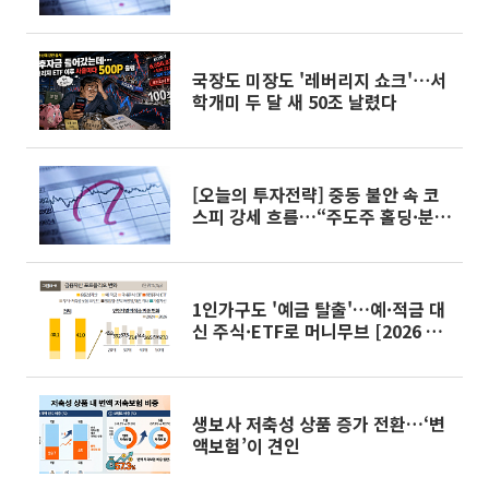
전환 전망"
국장도 미장도 '레버리지 쇼크'⋯서
학개미 두 달 새 50조 날렸다
[오늘의 투자전략] 중동 불안 속 코
스피 강세 흐름…“주도주 홀딩·분
할매수”
1인가구도 '예금 탈출'…예·적금 대
신 주식·ETF로 머니무브 [2026 나
혼산리포트]
생보사 저축성 상품 증가 전환…‘변
액보험’이 견인