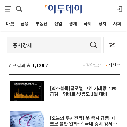
마켓
금융
부동산
산업
경제
국제
정치
사회
검색결과 총
1,128
건
정확도순
최신순
[넥스블록]글로벌 코인 거래량 70%
급감…업비트·빗썸도 1월 대비
65% 줄어
[오늘의 투자전략] 美 증시 급등·매
크로 불안 완화…"국내 증시 강세