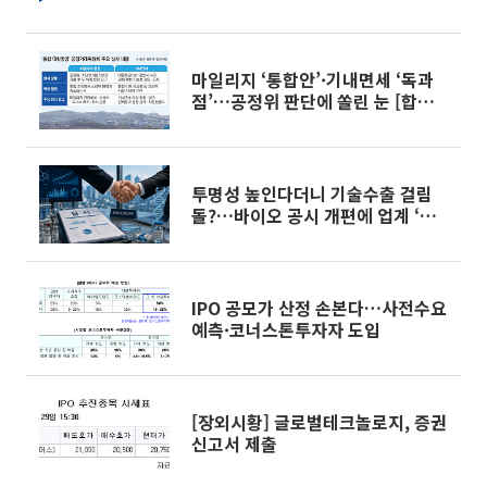
이]
마일리지 ‘통합안’·기내면세 ‘독과
점’…공정위 판단에 쏠린 눈 [합병
막바지, 걸린 족쇄]
투명성 높인다더니 기술수출 걸림
돌?…바이오 공시 개편에 업계 ‘촉
각’
IPO 공모가 산정 손본다…사전수요
예측·코너스톤투자자 도입
[장외시황] 글로벌테크놀로지, 증권
신고서 제출