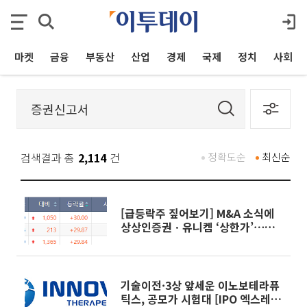
마켓
금융
부동산
산업
경제
국제
정치
사회
검색결과 총
2,114
건
정확도순
최신순
[급등락주 짚어보기] M&A 소식에
상상인증권ㆍ유니켐 ‘상한가’⋯유
증 제동 걸린 SK디앤디↑
기술이전·3상 앞세운 이노보테라퓨
틱스, 공모가 시험대 [IPO 엑스레