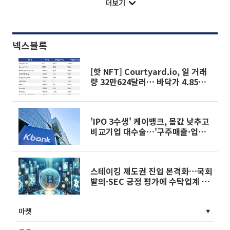
더보기
넥스블록
[핫 NFT] Courtyard.io, 일 거래
량 32만624달러… 바닥가 4.85달
러
'IPO 3수생' 케이뱅크, 몸값 낮추고
비교기업 대수술…'구주매출·업비
트 쏠림' 약점 여전
스테이킹 제도권 진입 본격화…국회
발의·SEC 긍정 평가에 수탁업계 주
목
마켓