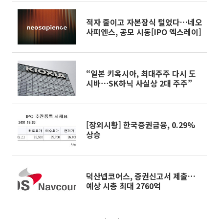
적자 줄이고 자본잠식 털었다…네오
사피엔스, 공모 시동[IPO 엑스레이]
“일본 키옥시아, 최대주주 다시 도
시바⋯SK하닉 사실상 2대 주주”
[장외시황] 한국증권금융, 0.29%
상승
덕산넵코어스, 증권신고서 제출…
예상 시총 최대 2760억