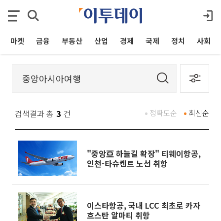
마켓
금융
부동산
산업
경제
국제
정치
사회
검색결과 총
3
건
정확도순
최신순
"중앙亞 하늘길 확장" 티웨이항공,
인천-타슈켄트 노선 취항
이스타항공, 국내 LCC 최초로 카자
흐스탄 알마티 취항