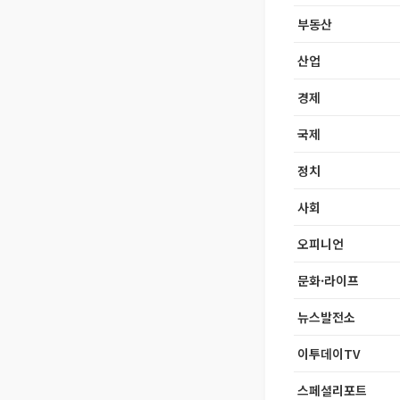
부동산
산업
경제
국제
정치
사회
오피니언
문화·라이프
뉴스발전소
이투데이TV
스페셜리포트