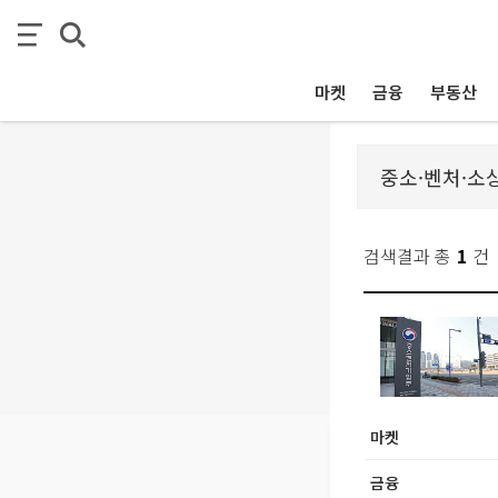
마켓
금융
부동산
검색결과 총
1
건
마켓
금융