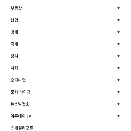
부동산
산업
경제
국제
정치
사회
오피니언
문화·라이프
뉴스발전소
이투데이TV
스페셜리포트