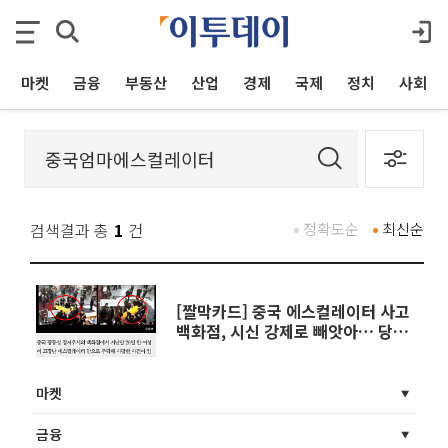
마켓
금융
부동산
산업
경제
국제
정치
사회
검색결과 총
1
건
정확도순
최신순
[짤막카드] 중국 에스컬레이터 사고
백화점, 시신 강제로 빼앗아… 당국
“조작된 것”
마켓
금융