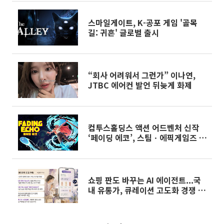
스마일게이트, K-공포 게임 '골목
길: 귀흔' 글로벌 출시
“회사 어려워서 그런가” 이나연,
JTBC 에어컨 발언 뒤늦게 화제
컴투스홀딩스 액션 어드벤처 신작
‘페이딩 에코’, 스팀ㆍ에픽게임즈 스
토어 출시
쇼핑 판도 바꾸는 AI 에이전트...국
내 유통가, 큐레이션 고도화 경쟁 사
활