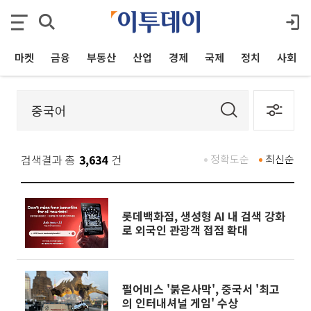
마켓
금융
부동산
산업
경제
국제
정치
사회
검색결과 총
3,634
건
정확도순
최신순
롯데백화점, 생성형 AI 내 검색 강화
로 외국인 관광객 접점 확대
펄어비스 '붉은사막', 중국서 '최고
의 인터내셔널 게임' 수상