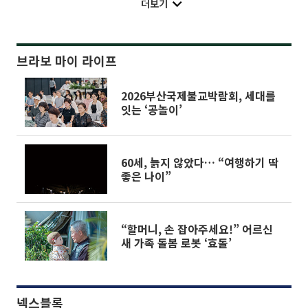
더보기
브라보 마이 라이프
2026부산국제불교박람회, 세대를
잇는 ‘공놀이’
60세, 늙지 않았다… “여행하기 딱
좋은 나이”
“할머니, 손 잡아주세요!” 어르신
새 가족 돌봄 로봇 ‘효돌’
넥스블록