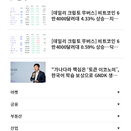
[데일리 크립토 무버스] 비트코인 6
만4000달러대 4.33% 상승…지캐
시 13.84% 상승
[데일리 크립토 무버스] 비트코인 6
만4000달러대 0.59% 상승…딕시
24.07% 상승
“가나다라 핵심은 ‘토큰 이코노미’,
한국어 학습 보상으로 GNDK 생태
계 확장”
마켓
금융
부동산
산업