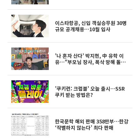
이스타항공, 신입 객실승무원 30명
규모 공개채용…10월 입사
'나 혼자 산다' 박지현, 中 유학 이
유…"부모님 장사, 폭삭 망해 돌아
왔다"
'쿠키런: 크럼블' 오늘 출시⋯SSR
쿠키 받는 방법은?
한국문학 해외 판매 358만부…한강
‘작별하지 않는다’ 최다 판매