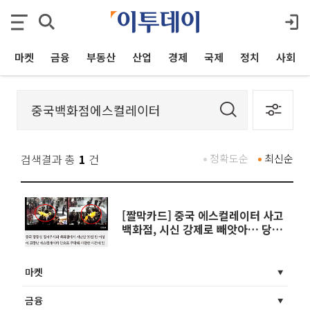
마켓
금융
부동산
산업
경제
국제
정치
사회
검색결과 총
1
건
정확도순
최신순
[짤막카드] 중국 에스컬레이터 사고
백화점, 시신 강제로 빼앗아… 당국
“조작된 것”
마켓
금융