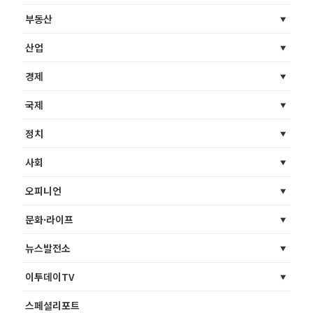
부동산
산업
경제
국제
정치
사회
오피니언
문화·라이프
뉴스발전소
이투데이TV
스페셜리포트