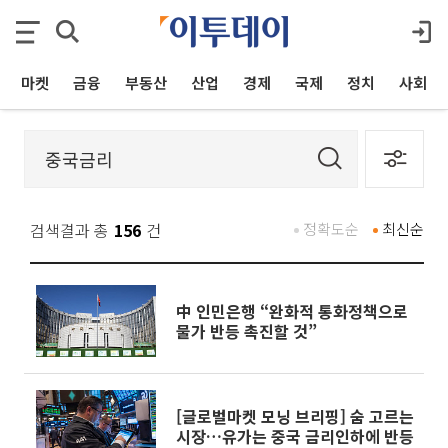
마켓
금융
부동산
산업
경제
국제
정치
사회
검색결과 총
156
건
정확도순
최신순
中 인민은행 “완화적 통화정책으로
물가 반등 촉진할 것”
[글로벌마켓 모닝 브리핑] 숨 고르는
시장…유가는 중국 금리인하에 반등