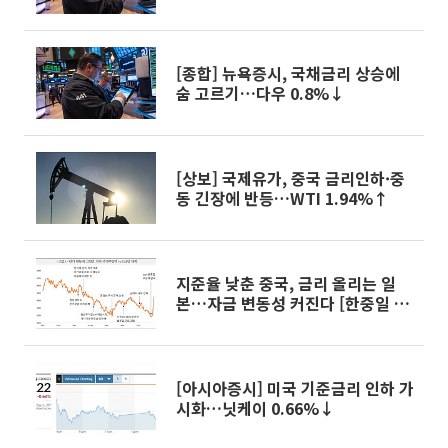
[종합] 뉴욕증시, 국채금리 상승에
숨 고르기…다우 0.8%↓
[상보] 국제유가, 중국 금리인하·중
동 긴장에 반등…WTI 1.94%↑
지준율 낮춘 중국, 금리 올리는 일
본…자금 변동성 커진다 [한중일 증
시자금 시소게임]②
[아시아증시] 미국 기준금리 인하 가
시화…닛케이 0.66%↓