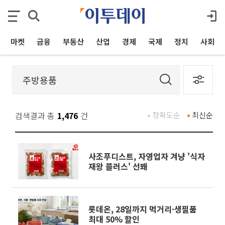
마켓
금융
부동산
산업
경제
국제
정치
사회
검색결과 총
1,476
건
정확도순
최신순
사조푸디스트, 자영업자 겨냥 '식자
재왕 플러스' 선봬
롯데온, 28일까지 먹거리·생필품
최대 50% 할인