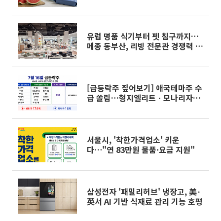
유럽 명품 식기부터 펫 침구까지…
메종 동부산, 리빙 전문관 경쟁력 강
화
[급등락주 짚어보기] 애국테마주 수
급 쏠림…형지엘리트ㆍ모나리자ㆍ
에넥스 등 ‘上’
서울시, '착한가격업소' 키운
다⋯"연 83만원 물품·요금 지원"
삼성전자 '패밀리허브' 냉장고, 美·
英서 AI 기반 식재료 관리 기능 호평