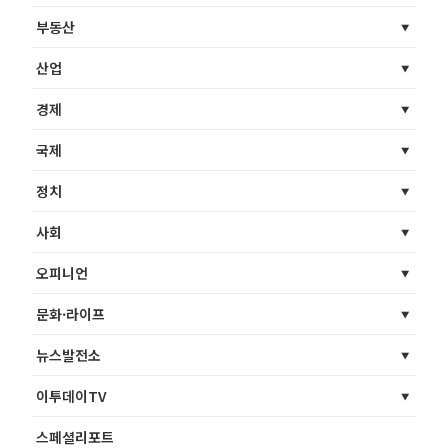
부동산
산업
경제
국제
정치
사회
오피니언
문화·라이프
뉴스발전소
이투데이TV
스페셜리포트