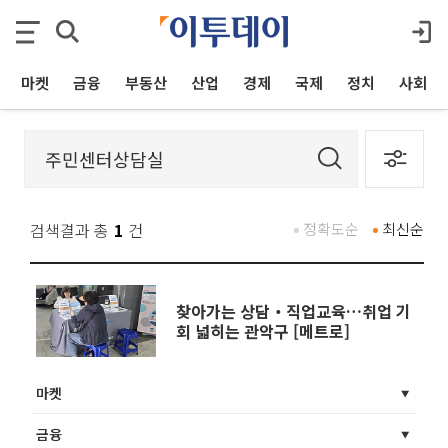
마켓
금융
부동산
산업
경제
국제
정치
사회
검색결과 총
1
건
정확도순
최신순
찾아가는 상담‧직업교육…취업 기
회 넓히는 관악구 [메트로]
마켓
금융