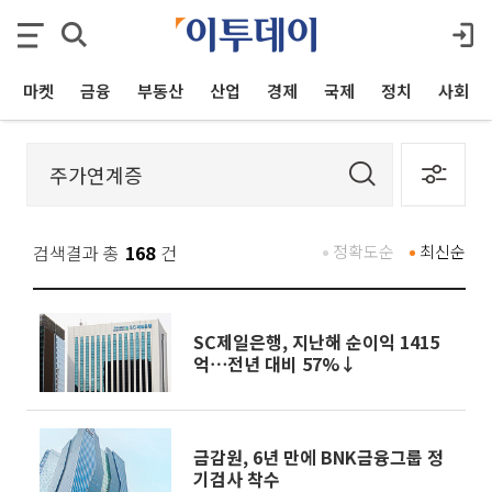
마켓
금융
부동산
산업
경제
국제
정치
사회
검색결과 총
168
건
정확도순
최신순
SC제일은행, 지난해 순이익 1415
억⋯전년 대비 57%↓
금감원, 6년 만에 BNK금융그룹 정
기검사 착수