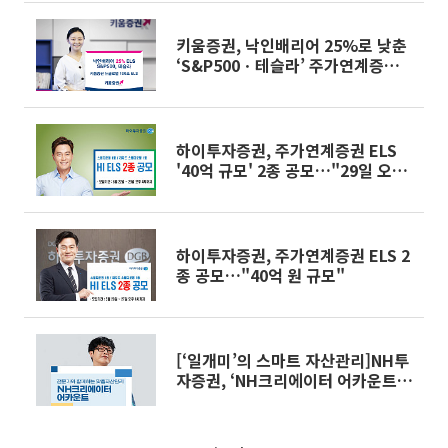
키움증권, 낙인배리어 25%로 낮춘
‘S&P500ㆍ테슬라’ 주가연계증권
판매
하이투자증권, 주가연계증권 ELS
'40억 규모' 2종 공모…"29일 오후
4시까지"
하이투자증권, 주가연계증권 ELS 2
종 공모…"40억 원 규모"
[‘일개미’의 스마트 자산관리]NH투
자증권, ‘NH크리에이터 어카운트’
추천