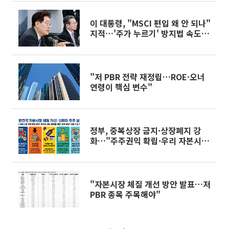
이 대통령, "MSCI 편입 왜 안 되나"
지적…'주가 누르기' 방지법 속도전
도 주문
"저 PBR 전략 재정립…ROE·오너
연령이 핵심 변수"
정부, 중복상장 금지·상장폐지 강
화…"주주권익 확립·우리 자본시장
의 신뢰도↑"
"자본시장 체질 개선 방안 발표…저
PBR 종목 주목해야"