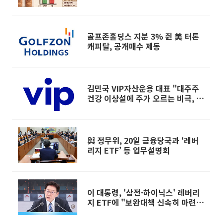
폐’ 딜레마
골프존홀딩스 지분 3% 쥔 美 터톤
캐피탈, 공개매수 제동
김민국 VIP자산운용 대표 "대주주
건강 이상설에 주가 오르는 비극, 제
도로 끝내야"
與 정무위, 20일 금융당국과 ‘레버
리지 ETF’ 등 업무설명회
이 대통령, '삼전·하이닉스' 레버리
지 ETF에 "보완대책 신속히 마련하
라" [종합]