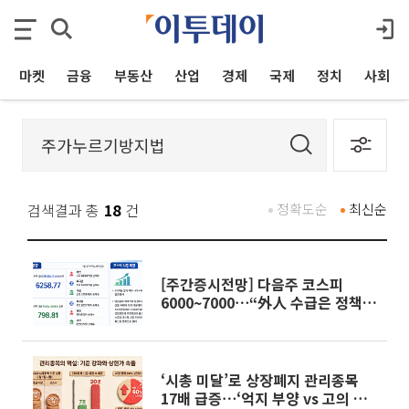
마켓
금융
부동산
산업
경제
국제
정치
사회
검색결과 총
18
건
정확도순
최신순
[주간증시전망] 다음주 코스피
6000~7000⋯“外人 수급은 정책이
변수”
‘시총 미달’로 상장폐지 관리종목
17배 급증⋯‘억지 부양 vs 고의 상