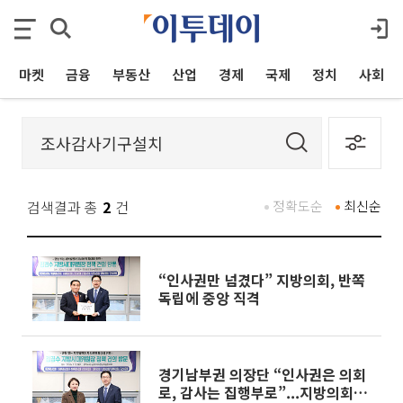
마켓
금융
부동산
산업
경제
국제
정치
사회
검색결과 총
2
건
정확도순
최신순
“인사권만 넘겼다” 지방의회, 반쪽
독립에 중앙 직격
경기남부권 의장단 “인사권은 의회
로, 감사는 집행부로”...지방의회