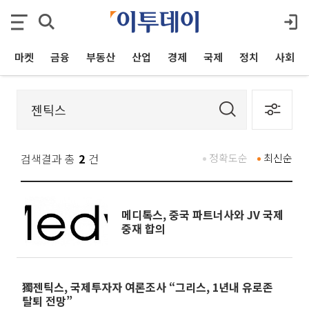
마켓
금융
부동산
산업
경제
국제
정치
사회
검색결과 총
2
건
정확도순
최신순
메디톡스, 중국 파트너사와 JV 국제
중재 합의
獨젠틱스, 국제투자자 여론조사 “그리스, 1년내 유로존
탈퇴 전망”