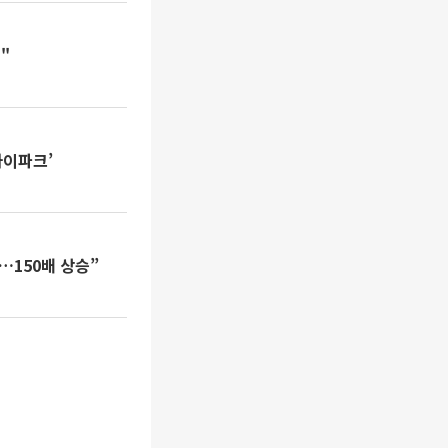
"
아이파크’
조…150배 상승”