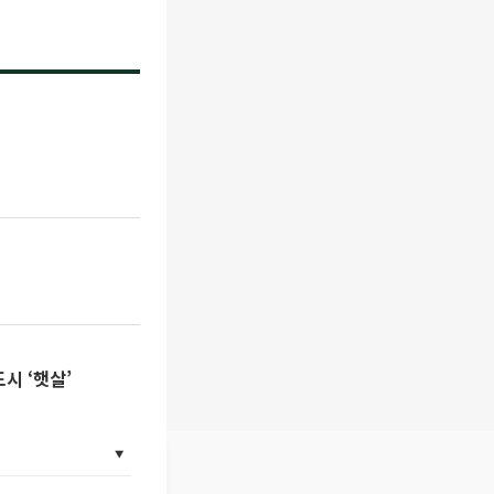
시 ‘햇살’