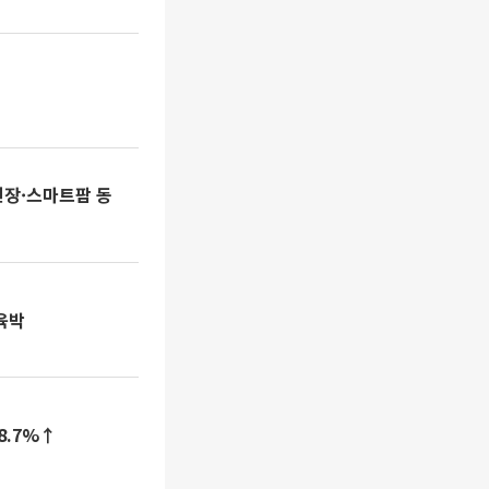
전장·스마트팜 동
육박
8.7%↑