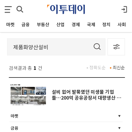
마켓
금융
부동산
산업
경제
국제
정치
사회
검색결과 총
1
건
정확도순
최신순
설비 없어 발묶였던 미생물 기업
들…200억 공유공장서 대량생산 시
동
마켓
금융