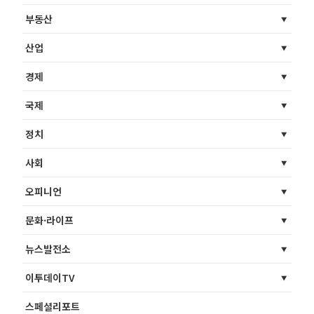
부동산
산업
경제
국제
정치
사회
오피니언
문화·라이프
뉴스발전소
이투데이TV
스페셜리포트