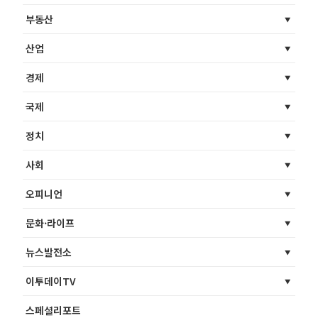
부동산
산업
경제
국제
정치
사회
오피니언
문화·라이프
뉴스발전소
이투데이TV
스페셜리포트