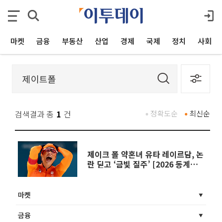
마켓
금융
부동산
산업
경제
국제
정치
사회
검색결과 총
1
건
정확도순
최신순
제이크 폴 약혼녀 유타 레이르담, 논
란 딛고 ‘금빛 질주’ [2026 동계올림
픽]
마켓
금융