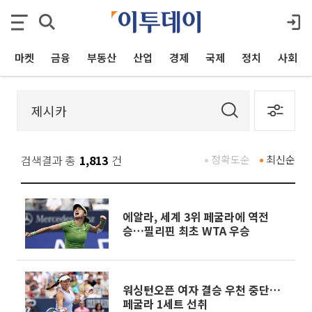
마켓
금융
부동산
산업
경제
국제
정치
사회
검색결과 총
1,813
건
정확도순
최신순
에알라, 세계 3위 페굴라에 역전
승…필리핀 최초 WTA 우승
워싱턴오픈 여자 결승 우천 중단…
페굴라 1세트 선취