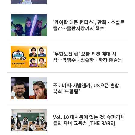
'케이팝 데몬 헌터스', 만화ㆍ소설로
출간⋯출판시장까지 접수
'무한도전 런' 오늘 티켓 예매 시
작⋯박명수ㆍ정준하ㆍ하하 총출동
조코비치·사발렌카, US오픈 혼합
복식 ‘드림팀’
Vol. 10 대치동에 없는 것: 슈퍼리치
들의 자녀 교육법 [THE RARE]