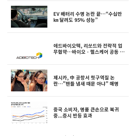
EV 배터리 수명 논란 끝…“수십만
㎞ 달려도 95% 성능”
애드바이오텍, 리쏘드와 전략적 업
무협약…바이오ㆍ헬스케어 공동 사
업
제시카, 中 공항서 헛구역질 논
란⋯"팬들 냄새 때문 아냐" 해명
중국 소비자, 명품 큰손으로 복귀
중...증시 반등 효과