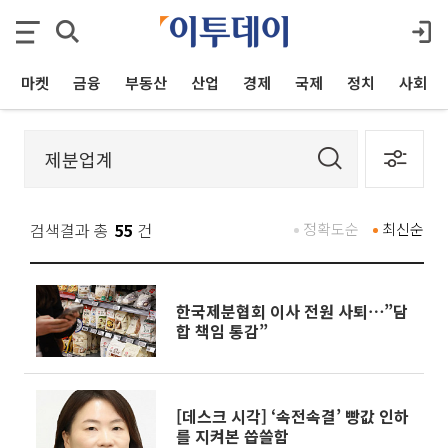
마켓
금융
부동산
산업
경제
국제
정치
사회
검색결과 총
55
건
정확도순
최신순
한국제분협회 이사 전원 사퇴⋯”담
합 책임 통감”
[데스크 시각] ‘속전속결’ 빵값 인하
를 지켜본 씁쓸함