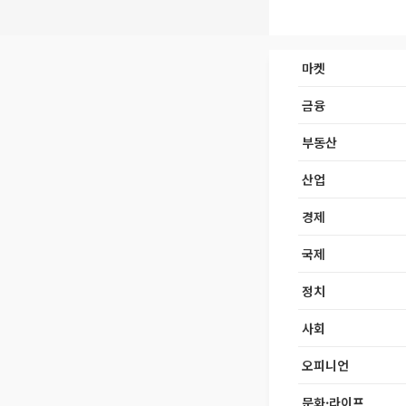
마켓
금융
부동산
산업
경제
국제
정치
사회
오피니언
문화·라이프